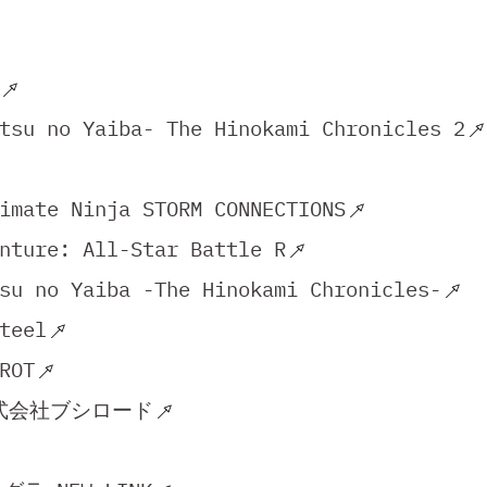
tsu no Yaiba- The Hinokami Chronicles 2
imate Ninja STORM CONNECTIONS
nture: All-Star Battle R
su no Yaiba -The Hinokami Chronicles-
teel
ROT
株式会社ブシロード