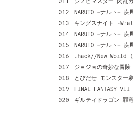
シノビマスター 閃乱カグ
NARUTO −ナルト−
キングスナイト -Wrath 
NARUTO −ナルト− 疾
NARUTO −ナルト−
.hack//New Worl
ジョジョの奇妙な冒険
とびだせ モンスター
FINAL FANTASY VII 
ギルティドラゴン 罪