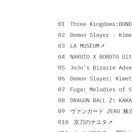
Three Kingdoms:BOND
Demon Slayer - Kime
LA MUSEUM
NARUTO X BORUTO Ult
JoJo's Bizarre Adve
Demon Slayer: Kimet
Fuga: Melodies of S
DRAGON BALL Z: KAKA
ヴァンガード ZERO 
京刀のナユタ