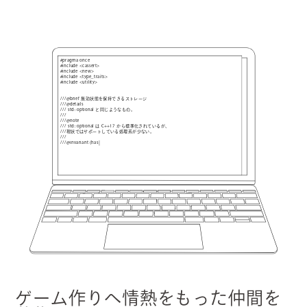
#pragma once                                                               
#include <cassert>                                                         
#include <new>                                                             
#include <type_traits>                                                     
#include <utility>                                                         
///@brief 無効状態を保持できるストレージ                                                  
///@details                                                                
/// std::optional と同じようなもの。                                                
///                                                                        
///@note                                                                   
/// std::optional は C++17 から標準化されているが、                                     
///現状ではサポートしている処理系が少ない。                                                    
///                                                                        
///@invariant (hasValue() == !isVoid())
ゲーム作りへ情熱をもった仲間を