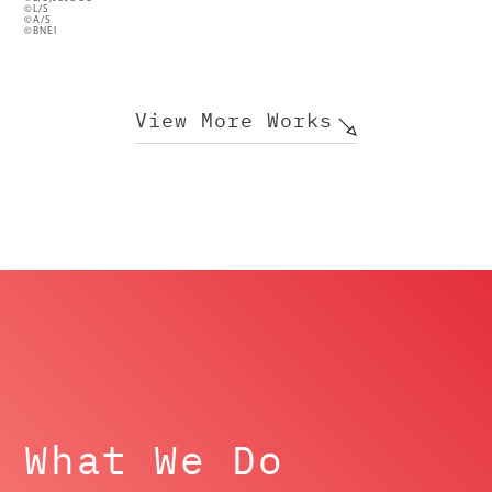
©L/S
©A/S
©BNEI
View More Works
What We Do