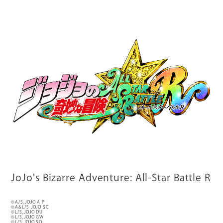
JoJo's Bizarre Adventure: All-Star Battle R
©A/S,JOJO A P
©A&L/S JOJO SC
©L/S,JOJO DU
©L/S,JOJO GW
©L/S,JOJO SO