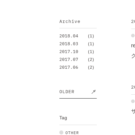
Archive
2
(1)
2018.04
(1)
2018.03
(1)
2017.10
(2)
2017.07
(2)
2017.06
2
OLDER
Tag
OTHER