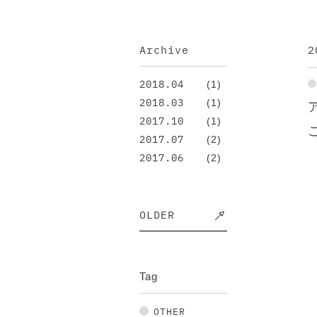
Archive
2
(1)
2018.04
(1)
2018.03
(1)
2017.10
(2)
2017.07
(2)
2017.06
OLDER
Tag
OTHER