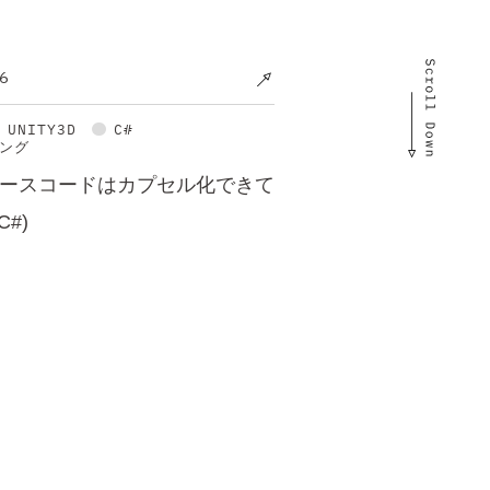
6
UNITY3D
C#
ング
ースコードはカプセル化できて
#)