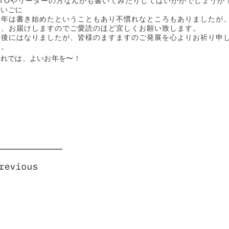
CTOやリーダーの方なんかも書いてみたりしてはいかがでしょうか
さいごに
今年は書き始めたということもあり不慣れなところもありましたが
て、お届けしますのでご愛読のほど宜しくお願い致します。
最後にはなりましたが、皆様のますますのご発展を心よりお祈り申
す。
それでは、よいお年を〜！