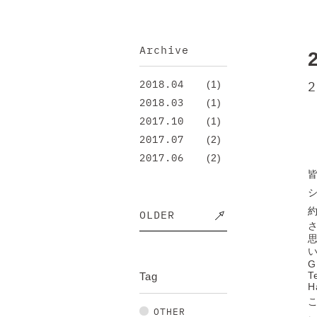
Archive
(1)
2018.04
2
(1)
2018.03
(1)
2017.10
(2)
2017.07
(2)
2017.06
OLDER
G
T
Tag
H
OTHER