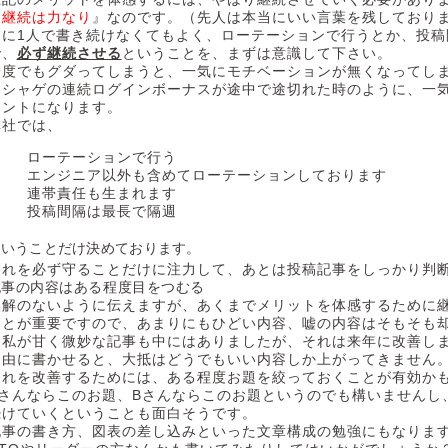
『
継続は力なり
』なのです。（先人は本当にいい言葉を残しており
別に1人で書き続けなくてもよく、ローテーションで行うとか、投稿
で、
必ず継続させる
ということを、まずは意識して下さい。
一度でもグダってしまうと、一気にモチベーションが無くなってし
ソシャゲの連続ログインボーナスが途中で途切れた時のように、一
イントになります。
弊社では、
ローテーションで行う
エンジニア以外も含めてローテーションしております
連帯責任も生まれます
投稿間隔は最長で隔週
ということだけ決めております。
これを必ず守ることだけに注力して、あとは投稿記事をしっかり判
記事の内容はある程度目をつむる
誤解のないように伝えますが、あくまでメリットを体感するために
ことが重要ですので、あまりにもひどい内容、嘘の内容はそもそも
（私が甘く微妙な記事も中にはありましたが、それは来年に改善し
自由に書かせると、大抵はどうでもいい内容しか上がってきません
これを改善するためには、ある程度お題を絞っておくことが有効か
Aさんならこのお題、Bさんならこのお題というのでも構いませんし
続けていくということも面白そうです。
記事の書き方、図表の差し込みといった文章構成の勉強にもなりま