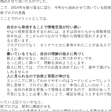
に熟読させて頂いたものでした。
そこで、2014年を振り返るに辺り、今年から始めさせて頂いている技
技術ブログの意義
書くことでのメリットとしては、
自分から発信することで情報交流が行い易い
やはり技術交流をするためには、まずは自分たちから情報発信
信すれば、そこからのつながりで他から情報が流れてきます。
ると思います。
ブログだけでなく、セミナーとかに参加されたことがある人で
ょうか。
書いているうちに、自分の理解の低さに気づく
新人に書かせると、余計にこれに気づきやすいです。
もっと詳しく調べて、理解を深めようとします。
新人に対しては、ブログのお題を決めておいて、途中で逃げら
しれませんｗ
人に見られるので自然と背筋が伸びる
エンジニアに対してわかりやすいのはコードレビューでしょう
同じ意味で、ブログに書いたことが「本当に正しいのか？」と
も、会社の名前を背負って情報を公開するので、自信があって
不安になることは凄く良いことで、確証を得ようとするので知
だいたい上記ぐらいかなと。
技術ブログは、絶対に継続させる
上記のメリットを体感するには、やはり継続させていく必要があり