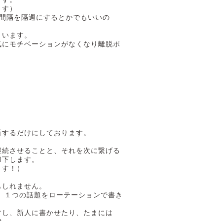
ます）
間隔を隔週にするとかでもいいの
まいます。
気にモチベーションがなくなり離脱ポ
断するだけにしております。
継続させることと、それを次に繋げる
却下します。
ます！）
。
もしれません。
、１つの話題をローテーションで書き
すし、新人に書かせたり、たまには