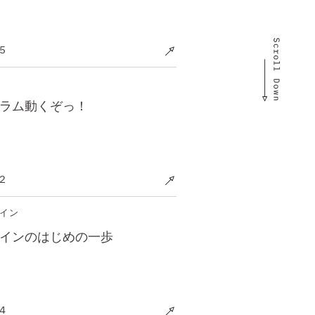
5
ラム動くぞっ！
2
イン
インのはじめの一歩
4