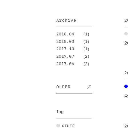
Archive
2
(1)
2018.04
(1)
2018.03
(1)
2017.10
(2)
2017.07
(2)
2017.06
2
OLDER
Tag
2
OTHER